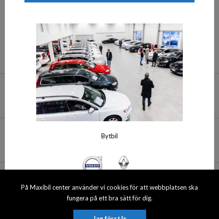
036-354 980 Fax 036-354 981
info@maxibilcenter.se
Hitta till oss
Bytbil
Öppettider
På Maxibil center använder vi cookies för att webbplatsen ska
Visa sitemap
Personuppgiftspolicy
fungera på ett bra sätt för dig.
Bytbil.se
© 2026 Maxibil Center AB. All rights reserved.
Jag förstår