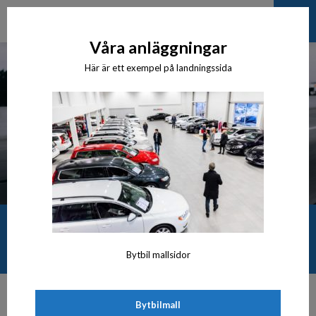
Våra anläggningar
Här är ett exempel på landningssida
Maxibil center AB
Bytbil mallsidor
Bytbilmall
Kontakta oss