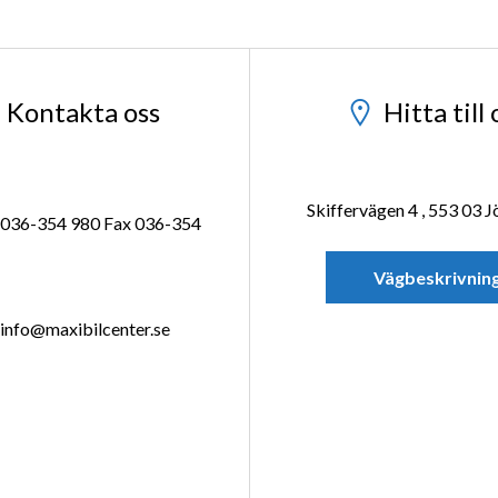
Kontakta oss
Hitta till 
Skiffervägen 4 , 553 03 
036-354 980 Fax 036-354
Vägbeskrivnin
info@maxibilcenter.se