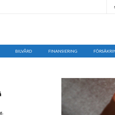
BILVÅRD
FINANSIERING
FÖRSÄKRI
ERBJUDANDEN
å
g,