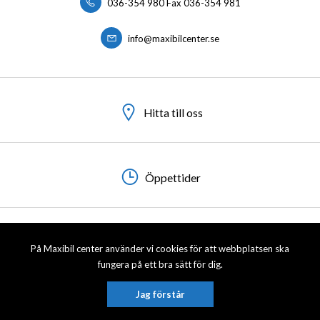
036-354 980 Fax 036-354 981
info@maxibilcenter.se
Hitta till oss
Öppettider
Visa sitemap
Personuppgiftspolicy
På Maxibil center använder vi cookies för att webbplatsen ska
fungera på ett bra sätt för dig.
© 2026 Maxibil Center AB. All rights reserved.
Jag förstår