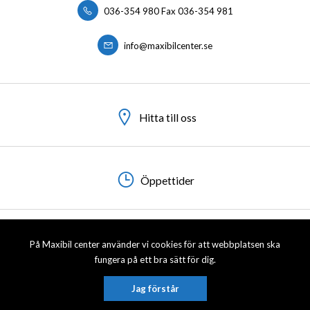
036-354 980 Fax 036-354 981
info@maxibilcenter.se
Hitta till oss
Öppettider
På Maxibil center använder vi cookies för att webbplatsen ska
Visa sitemap
Personuppgiftspolicy
fungera på ett bra sätt för dig.
© 2026 Maxibil Center AB. All rights reserved.
Jag förstår