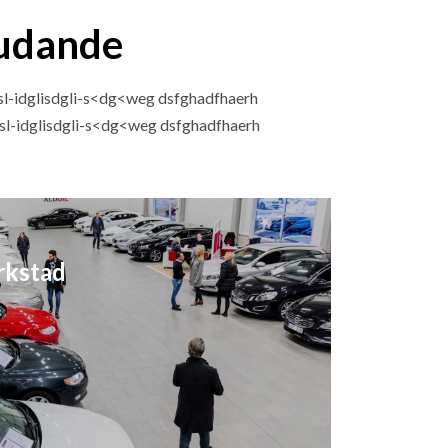
judande
sl-idglisdgli-s<dg<weg dsfghadfhaerh
nsl-idglisdgli-s<dg<weg dsfghadfhaerh
rkstad