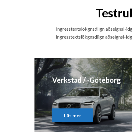
Testru
Ingresstextslökgnsdlign aöseignsl-i
Ingresstextslökgnsdlign aöseignsl-id
Verkstad / -Göteborg
Läs mer