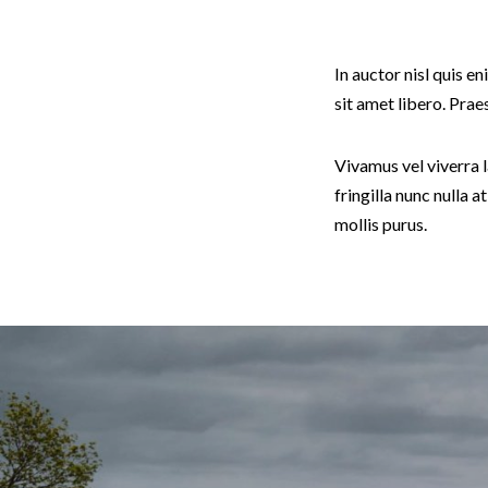
In auctor nisl quis e
sit amet libero. Pr
Vivamus vel viverra la
fringilla nunc nulla a
mollis purus.