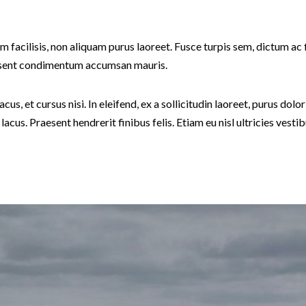
nim facilisis, non aliquam purus laoreet. Fusce turpis sem, dictum ac 
aesent condimentum accumsan mauris.
cus, et cursus nisi. In eleifend, ex a sollicitudin laoreet, purus dolo
t lacus. Praesent hendrerit finibus felis. Etiam eu nisl ultricies vesti