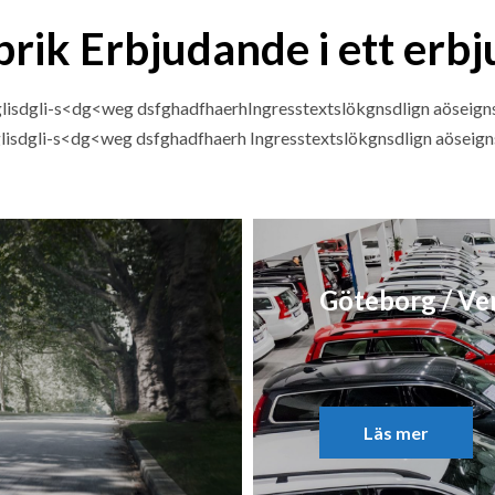
brik Erbjudande i ett erb
dglisdgli-s<dg<weg dsfghadfhaerhIngresstextslökgnsdlign aöseign
glisdgli-s<dg<weg dsfghadfhaerh Ingresstextslökgnsdlign aöseig
Göteborg / Ve
Läs mer