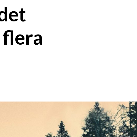
 det
 flera