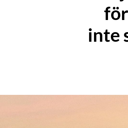
för
inte 