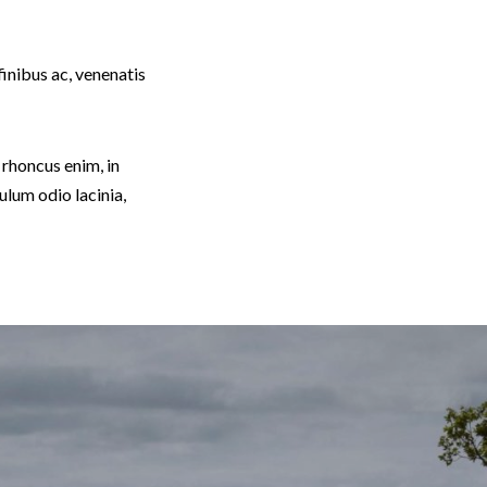
finibus ac, venenatis
r rhoncus enim, in
bulum odio lacinia,